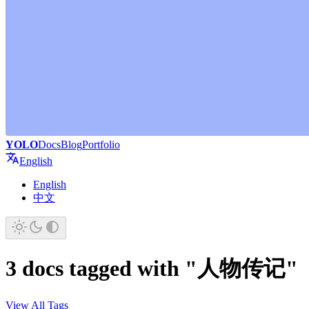
YOLO
Docs
Blog
Portfolio
English
English
中文
3 docs tagged with "人物传记"
View All Tags