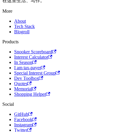
在这里生活、写作。
More
About
Tech Stack
Blogroll
Products
Snooker Scoreboard
Interest Calculator
In Season
I am tax-payer
Special Interest Group
Dev Toolbox
Quotes
Memorial
Shopping Helper
Social
GitHub
Facebook
Instagram
Twitter